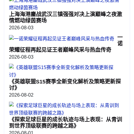
上海海港鏖战武汉三镇强强对决上演巅峰之夜激
情燃动绿茵赛场
2026-08-03
一
诺
荣耀征程再起见证王者巅峰风采与热血传奇
2026-08-03
《英雄联盟S15赛季全新变化解析及策略更新探
讨》
2026-08-02
《探索足球巨星的成长轨迹与场上表现：从青训
到世界顶级联赛的跨越之路》
2026-08-01