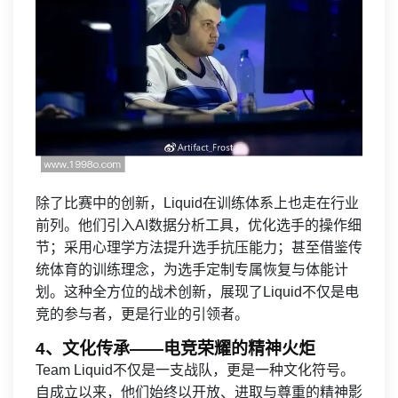
除了比赛中的创新，Liquid在训练体系上也走在行业
前列。他们引入AI数据分析工具，优化选手的操作细
节；采用心理学方法提升选手抗压能力；甚至借鉴传
统体育的训练理念，为选手定制专属恢复与体能计
划。这种全方位的战术创新，展现了Liquid不仅是电
竞的参与者，更是行业的引领者。
4、文化传承——电竞荣耀的精神火炬
Team Liquid不仅是一支战队，更是一种文化符号。
自成立以来，他们始终以开放、进取与尊重的精神影