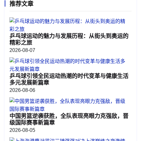
推荐文章
乒乓球运动的魅力与发展历程：从街头到奥运的
精彩之旅
2026-08-07
乒乓球引领全民运动热潮的时代变革与健康生活
多元发展新篇章
2026-08-06
中国男篮逆袭获胜，全队表现亮眼力克强敌，晋
级国际赛事新篇章
2026-08-05