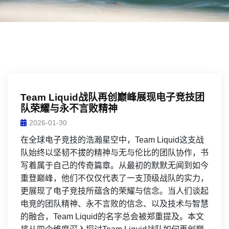
Team Liquid战队再创巅峰展现电子竞技团
队荣耀与永不言败精神
2026-01-30
在全球电子竞技的浩瀚星空中，Team Liquid这支战
队始终以坚韧不拔的精神与无与伦比的团队协作，书
写着属于自己的传奇篇章。从最初的默默无闻到如今
重登巅峰，他们不仅仅代表了一支顶级战队的实力，
更展现了电子竞技所蕴含的荣耀与信念。当人们谈起
电竞的团队精神、永不言败的信念、以及技术与智慧
的融合，Team Liquid的名字总会被郑重提及。本文