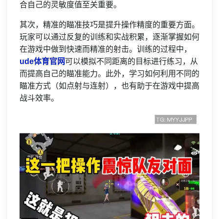
合自己的灵敏度值至关重要。
其次，精准的瞄准技巧是提升操作精度的重要方面。
玩家可以通过反复的训练和实战积累，逐渐掌握如何
在游戏中做到快速而精准的射击。训练的过程中，
ude体育官网
可以模拟不同距离的目标进行练习，从
而提高自己的瞄准能力。此外，学习如何利用不同的
瞄准方式（如点射与连射），也有助于在游戏中提高
战斗效率。