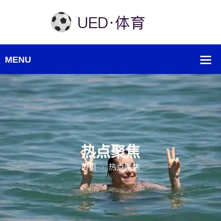
热点聚焦
首页
热点聚焦