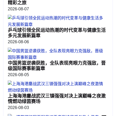
精彩之旅
2026-08-07
乒乓球引领全民运动热潮的时代变革与健康生活
多元发展新篇章
2026-08-06
中国男篮逆袭获胜，全队表现亮眼力克强敌，晋
级国际赛事新篇章
2026-08-05
上海海港鏖战武汉三镇强强对决上演巅峰之夜激
情燃动绿茵赛场
2026-08-03