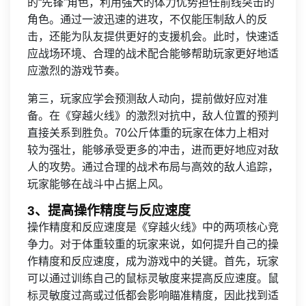
的“先锋”角色，利用强大的体力优势担任前线突击的
角色。通过一波迅速的进攻，不仅能压制敌人的反
击，还能为队友提供更好的支援机会。此时，快速适
应战场环境、合理的战术配合能够帮助玩家更好地适
应激烈的游戏节奏。
第三，玩家应学会预测敌人动向，提前做好应对准
备。在《穿越火线》的激烈对抗中，敌人位置的预判
直接关系到胜负。70公斤体重的玩家在体力上相对
较为强壮，能够承受更多的冲击，进而更好地应对敌
人的攻势。通过合理的战术布局与高效的敌人追踪，
玩家能够在战斗中占据上风。
3、提高操作精度与反应速度
操作精度和反应速度是《穿越火线》中的两项核心竞
争力。对于体重较重的玩家来说，如何提升自己的操
作精度和反应速度，成为游戏中的关键。首先，玩家
可以通过训练自己的鼠标灵敏度来提高反应速度。鼠
标灵敏度过高或过低都会影响瞄准精度，因此找到适