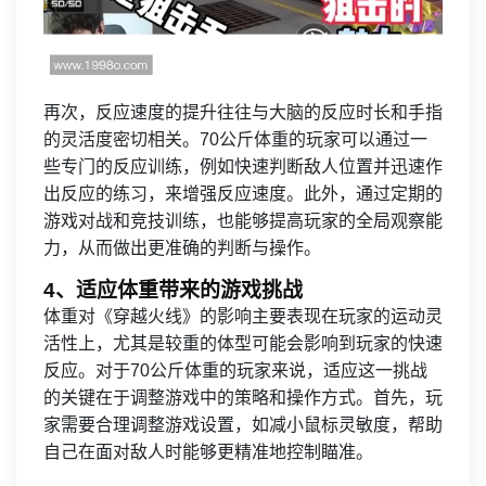
再次，反应速度的提升往往与大脑的反应时长和手指
的灵活度密切相关。70公斤体重的玩家可以通过一
些专门的反应训练，例如快速判断敌人位置并迅速作
出反应的练习，来增强反应速度。此外，通过定期的
游戏对战和竞技训练，也能够提高玩家的全局观察能
力，从而做出更准确的判断与操作。
4、适应体重带来的游戏挑战
体重对《穿越火线》的影响主要表现在玩家的运动灵
活性上，尤其是较重的体型可能会影响到玩家的快速
反应。对于70公斤体重的玩家来说，适应这一挑战
的关键在于调整游戏中的策略和操作方式。首先，玩
家需要合理调整游戏设置，如减小鼠标灵敏度，帮助
自己在面对敌人时能够更精准地控制瞄准。