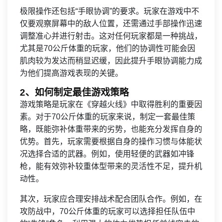
极限操作还包括“手眼协调”的要求。玩家在游戏中不
仅要观察屏幕中的敌人位置，还需通过手部操作迅速
调整准心并进行射击。这对任何玩家都是一种挑战，
尤其是70公斤体重的玩家，他们的协调性可能会因
肌肉较为发达而稍显迟缓，因此提升手眼协调能力成
为他们提高游戏表现的关键。
2、如何制定最佳游戏策略
游戏策略是玩家在《穿越火线》中取得胜利的重要因
素。对于70公斤体重的玩家来说，制定一套最佳策
略，既能弥补体重带来的劣势，也能充分发挥自身的
优势。首先，玩家需要根据自身的操作习惯与体能状
况选择合适的武器。例如，使用轻便的武器如冲锋
枪，能有效弥补较重体型带来的灵活性不足，提升机
动性。
其次，玩家应合理安排战术配合团队合作。例如，在
攻防战中，70公斤体重的玩家可以选择担任队伍中